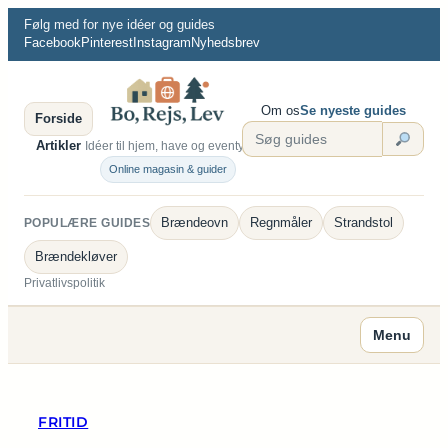
Spring
Følg med for nye idéer og guides
til
Facebook
Pinterest
Instagram
Nyhedsbrev
indhold
Om os
Se nyeste guides
Forside
Artikler
Idéer til hjem, have og eventyr.
Online magasin & guider
Brændeovn
Regnmåler
Strandstol
POPULÆRE GUIDES
Brændekløver
Privatlivspolitik
Menu
FRITID