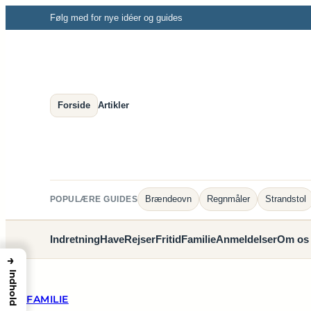
Spring
Følg med for nye idéer og guides
til
indhold
Forside
Artikler
Brændeovn
Regnmåler
Strandstol
POPULÆRE GUIDES
Indretning
Have
Rejser
Fritid
Familie
Anmeldelser
Om os
→
Indhold
FAMILIE