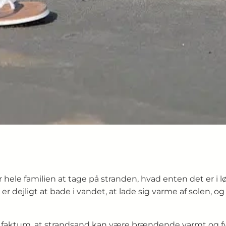
for hele familien at tage på stranden, hvad enten det er 
t er dejligt at bade i vandet, at lade sig varme af solen
faktum, at strandsand kan være brændende varmt og fy