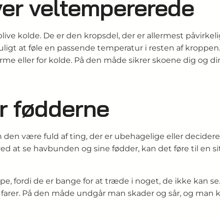
ver veltempererede
e kolde. De er den kropsdel, der er allermest påvirkel
igt at føle en passende temperatur i resten af kroppen. 
rme eller for kolde. På den måde sikrer skoene dig og di
r fødderne
den være fuld af ting, der er ubehagelige eller decideret
d at se havbunden og sine fødder, kan det føre til en si
e, fordi de er bange for at træde i noget, de ikke kan se.
e farer. På den måde undgår man skader og sår, og man k