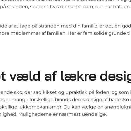
på stranden, specielt hvis de har et barn, der har haft e
de af at tage på stranden med din familie, er det en god
andre medlemmer af familien. Her er fem solide grunde til
et væld af lækre desi
de sko, der sad kikset og upraktisk på foden, og som i d
g tager mange forskellige brands deres design af badesko 
 forskellige lukkemekanismer. Du kan vælge en snørrelukn
enlighed. Mulighederne er nærmest uendelige.