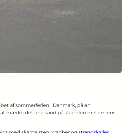
i løbet af sommerferien i Danmark, på en
, og at mærke det fine sand på stranden mellem ens
ldt med skarpe sten, krabber og
strandskaller
.