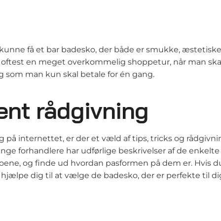
 at kunne få et bar badesko, der både er smukke, æstetisk
erfor oftest en meget overkommelig shoppetur, når man s
og som man kun skal betale for én gang.
nt rådgivning
g på internettet, er der et væld af tips, tricks og rådgi
ange forhandlere har udførlige beskrivelser af de enkelt
ne, og finde ud hvordan pasformen på dem er. Hvis du er
ælpe dig til at vælge de badesko, der er perfekte til di