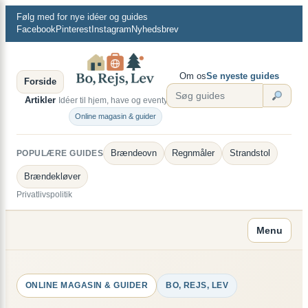
×
Spring
Følg med for nye idéer og guides
til
Facebook
Pinterest
Instagram
Nyhedsbrev
indhold
Om os
Se nyeste guides
Forside
Artikler
Idéer til hjem, have og eventyr.
Online magasin & guider
Brændeovn
Regnmåler
Strandstol
POPULÆRE GUIDES
Brændekløver
Privatlivspolitik
Menu
ONLINE MAGASIN & GUIDER
BO, REJS, LEV