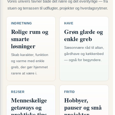
Vores univers favner både det nære og det eventyrlige — fra
stuen og terrassen til udflugter, projekter og hverdagsrytmer.
INDRETNING
HAVE
Rolige rum og
Grøn glæde og
smarte
enkle greb
løsninger
Sæsonnære råd til altan,
gårdhave og køkkenbed
Skab karakter, funktion
— også for begyndere.
og varme med enkle
greb, der gør hjemmet
rarere at være i.
REJSER
FRITID
Menneskelige
Hobbyer,
getaways og
pauser og små
praktiske tips
projekter