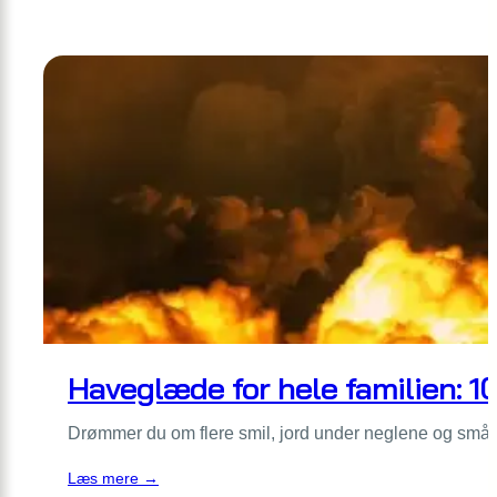
der
Familievenlige
giver
ferier
mere
i
ro
Danmark:
derhjemme
12
destinationer
med
plads
til
leg
og
ro
Haveglæde for hele familien: 1
Drømmer du om flere smil, jord under neglene og små 
:
Læs mere →