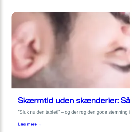
Haveglæde
for
hele
familien:
10
projekter
børn
kan
mestre
Skærmtid uden skænderier: Sådan
”Sluk nu den tablet!” – og der røg den gode stemning i
:
Læs mere →
Skærmtid