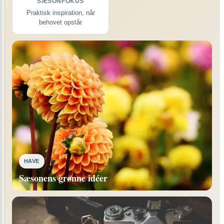
SÆSONFOKUS
Praktisk inspiration, når
behovet opstår
HAVE
Sæsonens grønne idéer