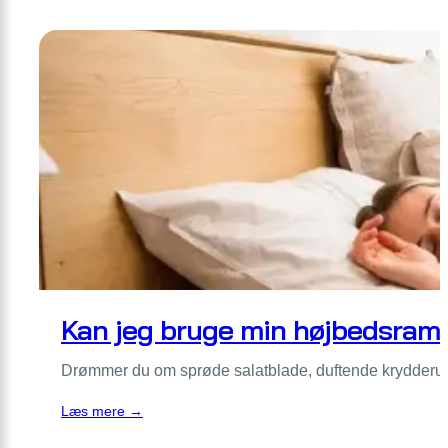
uden
skænderier:
Sådan
laver
I
digitale
spilleregler
der
holder
Kan jeg bruge min højbedsramm
Drømmer du om sprøde salatblade, duftende krydderur
:
Læs mere →
Kan