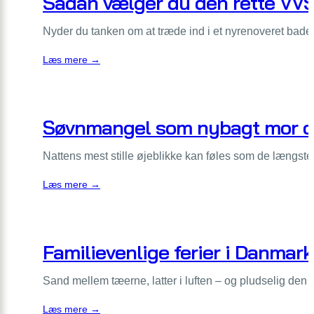
Sådan vælger du den rette VVS’e
Nyder du tanken om at træde ind i et nyrenoveret bad
:
Læs mere →
Sådan
vælger
du
Søvnmangel som nybagt mor og 
den
rette
VVS’er
Nattens mest stille øjeblikke kan føles som de længste,
i
Hillerød
:
Læs mere →
til
Søvnmangel
renovering
som
af
nybagt
badeværelset
Familievenlige ferier i Danmark:
mor
og
far:
Sand mellem tæerne, latter i luften – og pludselig den d
gode
rutiner,
:
Læs mere →