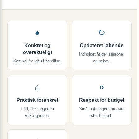
jeg
bruge
min
højbedsramme
til
●
↻
at
dyrke
Konkret og
Opdateret løbende
grøntsager?
overskueligt
Indholdet følger sæsoner
Kort vej fra idé til handling.
og behov.
⌂
¤
Praktisk forankret
Respekt for budget
Råd, der fungerer i
Små justeringer kan gøre
virkeligheden.
stor forskel.