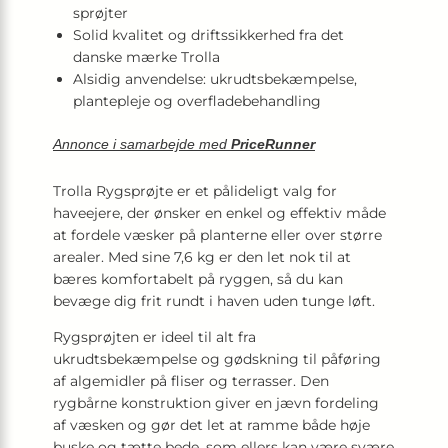
sprøjter
Solid kvalitet og driftssikkerhed fra det
danske mærke Trolla
Alsidig anvendelse: ukrudtsbekæmpelse,
plantepleje og overfladebehandling
Annonce i samarbejde med
PriceRunner
Trolla Rygsprøjte er et pålideligt valg for
haveejere, der ønsker en enkel og effektiv måde
at fordele væsker på planterne eller over større
arealer. Med sine 7,6 kg er den let nok til at
bæres komfortabelt på ryggen, så du kan
bevæge dig frit rundt i haven uden tunge løft.
Rygsprøjten er ideel til alt fra
ukrudtsbekæmpelse og gødskning til påføring
af algemidler på fliser og terrasser. Den
rygbårne konstruktion giver en jævn fordeling
af væsken og gør det let at ramme både høje
buske og tætte bede, som ellers kan være svære