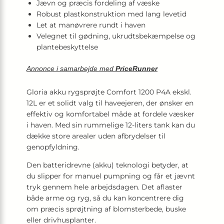
Jævn og præcis fordeling af væske
Robust plastkonstruktion med lang levetid
Let at manøvrere rundt i haven
Velegnet til gødning, ukrudtsbekæmpelse og
plantebeskyttelse
Annonce i samarbejde med
PriceRunner
Gloria akku rygsprøjte Comfort 1200 P4A ekskl.
12L er et solidt valg til haveejeren, der ønsker en
effektiv og komfortabel måde at fordele væsker
i haven. Med sin rummelige 12-liters tank kan du
dække store arealer uden afbrydelser til
genopfyldning.
Den batteridrevne (akku) teknologi betyder, at
du slipper for manuel pumpning og får et jævnt
tryk gennem hele arbejdsdagen. Det aflaster
både arme og ryg, så du kan koncentrere dig
om præcis sprøjtning af blomsterbede, buske
eller drivhusplanter.