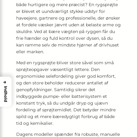
både hurtigere og mere præcist? En rygsprøjte
er blevet et uundværligt stykke udstyr for
haveejere, gartnere og professionelle, der ønsker
at fordele væsker jævnt uden at belaste arme og
skuldre. Ved at bære vægten på ryggen får du
frie hænder og fuld kontrol over dysen, så du
kan ramme selv de mindste hjørner af drivhuset
eller marken.
Med en rygsprøjte bliver store såvel som små
sprøjteopgaver væsentligt lettere. Den
ergonomiske selefordeling giver god komfort,
→
og den store beholder reducerer antallet af
Indhold
genopfyldninger. Samtidig sikrer det
indbyggede pumpe- eller batterisystem et
konstant tryk, så du undgår dryp og ujævn
fordeling af sprøjtemidlet. Det betyder mindre
spild og et mere bæredygtigt forbrug af både
tid og kemikalier.
Dagens modeller spænder fra robuste, manuelle