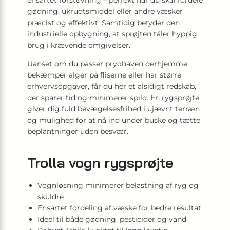
ensartet forstøvning – perfekt når du skal fordele
gødning, ukrudtsmiddel eller andre væsker
præcist og effektivt. Samtidig betyder den
industrielle opbygning, at sprøjten tåler hyppig
brug i krævende omgivelser.
Uanset om du passer prydhaven derhjemme,
bekæmper alger på fliserne eller har større
erhvervsopgaver, får du her et alsidigt redskab,
der sparer tid og minimerer spild. En rygsprøjte
giver dig fuld bevægelsesfrihed i ujævnt terræn
og mulighed for at nå ind under buske og tætte
beplantninger uden besvær.
Trolla vogn rygsprøjte
Vognløsning minimerer belastning af ryg og
skuldre
Ensartet fordeling af væske for bedre resultat
Ideel til både gødning, pesticider og vand