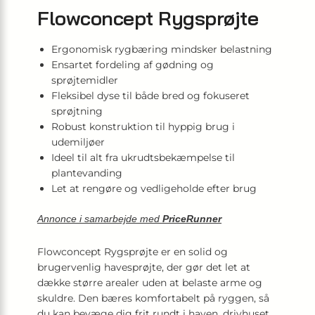
Flowconcept Rygsprøjte
Ergonomisk rygbæring mindsker belastning
Ensartet fordeling af gødning og
sprøjtemidler
Fleksibel dyse til både bred og fokuseret
sprøjtning
Robust konstruktion til hyppig brug i
udemiljøer
Ideel til alt fra ukrudtsbekæmpelse til
plantevanding
Let at rengøre og vedligeholde efter brug
Annonce i samarbejde med
PriceRunner
Flowconcept Rygsprøjte er en solid og
brugervenlig havesprøjte, der gør det let at
dække større arealer uden at belaste arme og
skuldre. Den bæres komfortabelt på ryggen, så
du kan bevæge dig frit rundt i haven, drivhuset