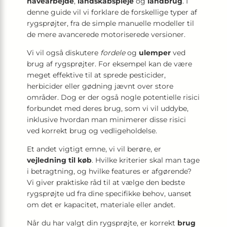
havearbejde
,
landskabspleje
og
landbrug
. I
denne guide vil vi forklare de forskellige typer af
rygsprøjter, fra de simple manuelle modeller til
de mere avancerede motoriserede versioner.
Vi vil også diskutere
fordele
og
ulemper
ved
brug af rygsprøjter. For eksempel kan de være
meget effektive til at sprede pesticider,
herbicider eller gødning jævnt over store
områder. Dog er der også nogle potentielle risici
forbundet med deres brug, som vi vil uddybe,
inklusive hvordan man minimerer disse risici
ved korrekt brug og vedligeholdelse.
Et andet vigtigt emne, vi vil berøre, er
vejledning til køb
. Hvilke kriterier skal man tage
i betragtning, og hvilke features er afgørende?
Vi giver praktiske råd til at vælge den bedste
rygsprøjte ud fra dine specifikke behov, uanset
om det er kapacitet, materiale eller andet.
Når du har valgt din rygsprøjte, er korrekt
brug