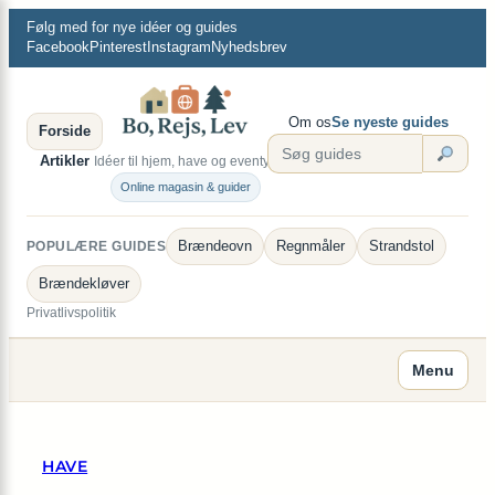
×
Spring
Følg med for nye idéer og guides
til
Facebook
Pinterest
Instagram
Nyhedsbrev
indhold
Om os
Se nyeste guides
Forside
Artikler
Idéer til hjem, have og eventyr.
Online magasin & guider
Brændeovn
Regnmåler
Strandstol
POPULÆRE GUIDES
Brændekløver
Privatlivspolitik
Menu
HAVE