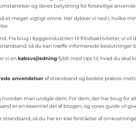
kornstørrelser og deres betydning for forskellige anvendel
t meget vigtigt emne. Her dykker vi ned i, hvilke mine
lse.
d. Fra brug i byggeindustrien til fritidsaktiviteter, vi vi
strandsand, så du kan træffe informerede beslutninger b
er vi en
købsvejledning
fyldt med tips til, hvad du skal 
rede anvendelser
af strandsand og bedste praksis-metode
g hvordan man undgår dem. For dem, der har brug for alter
and er en essentiel del af brugen, og vores guide vil gi
r strandsand, så du har en klar forståelse af omkostni