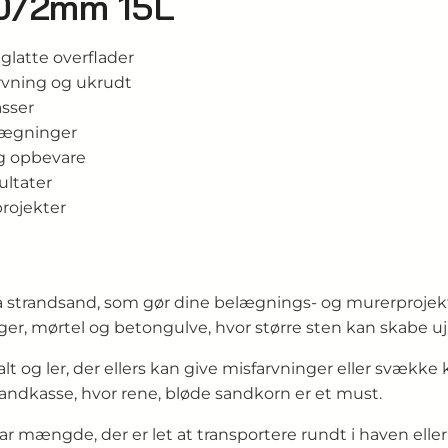
 0/2mm 15L
glatte overflader
arvning og ukrudt
asser
elægninger
og opbevare
ultater
projekter
grå strandsand, som gør dine belægnings- og murerproj
fuger, mørtel og betongulve, hvor større sten kan skabe 
lt og ler, der ellers kan give misfarvninger eller svække 
sandkasse, hvor rene, bløde sandkorn er et must.
rbar mængde, der er let at transportere rundt i haven el