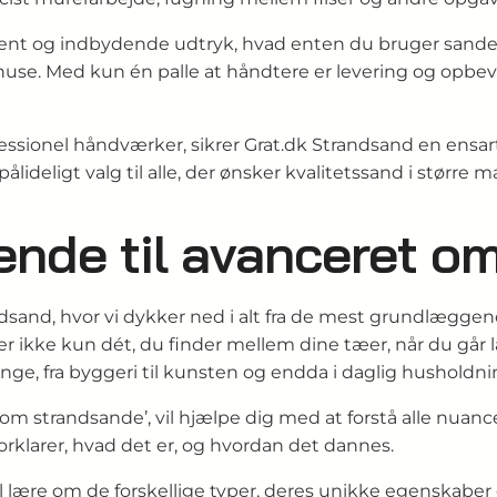
t rent og indbydende udtryk, hvad enten du bruger sandet 
huse. Med kun én palle at håndtere er levering og opbeva
fessionel håndværker, sikrer Grat.dk Strandsand en ensa
lideligt valg til alle, der ønsker kvalitetssand i større
ende til avanceret o
sand, hvor vi dykker ned i alt fra de mest grundlæggen
r ikke kun dét, du finder mellem dine tæer, når du går la
e, fra byggeri til kunsten og endda i daglig husholdni
om strandsande’, vil hjælpe dig med at forstå alle nuance
 forklarer, hvad det er, og hvordan det dannes.
l lære om de forskellige typer, deres unikke egenskaber 