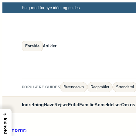
Spring
Følg med for nye idéer og guides
til
indhold
Forside
Artikler
Brændeovn
Regnmåler
Strandstol
POPULÆRE GUIDES
Indretning
Have
Rejser
Fritid
Familie
Anmeldelser
Om os
→
Indhold
FRITID