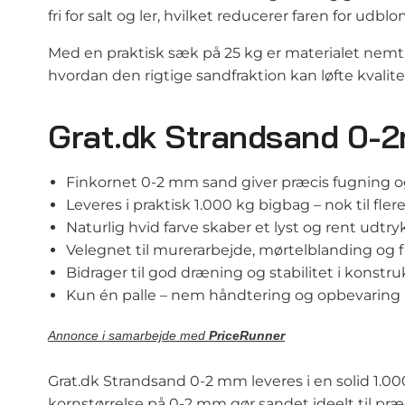
fri for salt og ler, hvilket reducerer faren for udb
Med en praktisk sæk på 25 kg er materialet nemt 
hvordan den rigtige sandfraktion kan løfte kvalitet
Grat.dk Strandsand 0-
Finkornet 0-2 mm sand giver præcis fugning og
Leveres i praktisk 1.000 kg bigbag – nok til fler
Naturlig hvid farve skaber et lyst og rent udtry
Velegnet til murerarbejde, mørtelblanding og 
Bidrager til god dræning og stabilitet i konstru
Kun én palle – nem håndtering og opbevaring
Annonce i samarbejde med
PriceRunner
Grat.dk Strandsand 0-2 mm leveres i en solid 1.00
kornstørrelse på 0-2 mm gør sandet ideelt til pr