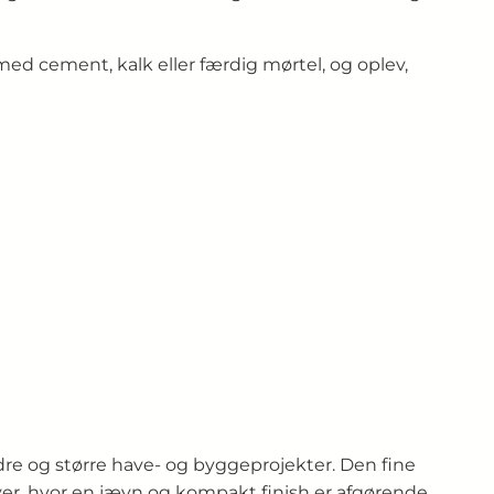
ed cement, kalk eller færdig mørtel, og oplev,
ndre og større have- og byggeprojekter. Den fine
ver, hvor en jævn og kompakt finish er afgørende.