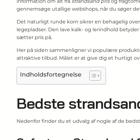
information om alt fra
strandsand pris
og fragtomko
gennemsøge utallige webshops, når du søger det 
Det naturligt runde korn sikrer en behagelig over
legepladser. Den lave kalk- og lerindhold betyd
sætter pris på.
Her på siden sammenligner vi populære produkter
attraktive tilbud. Målet er at give dig et hurtigt 
Indholdsfortegnelse
Bedste strandsande
Nedenfor finder du et udvalg af nogle af de beds