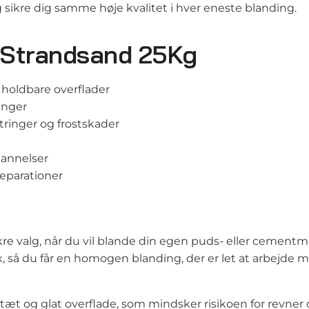
og sikre dig samme høje kvalitet i hver eneste blanding.
r Strandsand 25Kg
 holdbare overflader
inger
stringer og frostskader
dannelser
reparationer
ikre valg, når du vil blande din egen puds- eller cement
lex, så du får en homogen blanding, der er let at arbejd
æt og glat overflade, som mindsker risikoen for revner 