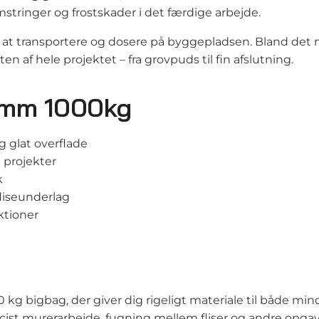
lomstringer og frostskader i det færdige arbejde.
at transportere og dosere på byggepladsen. Bland det m
en af hele projektet – fra grovpuds til fin afslutning.
2mm 1000kg
 glat overflade
e projekter
k
fliseunderlag
ktioner
0 kg bigbag, der giver dig rigeligt materiale til både mi
æcist murerarbejde, fugning mellem fliser og andre opga