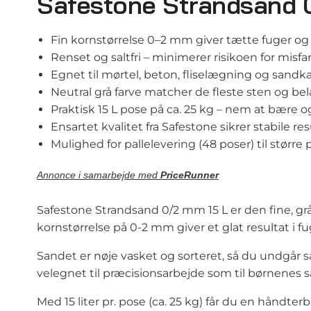
Safestone Strandsand
Fin kornstørrelse 0–2 mm giver tætte fuger og 
Renset og saltfri – minimerer risikoen for misf
Egnet til mørtel, beton, fliselægning og sandk
Neutral grå farve matcher de fleste sten og b
Praktisk 15 L pose på ca. 25 kg – nem at bære 
Ensartet kvalitet fra Safestone sikrer stabile res
Mulighed for pallelevering (48 poser) til større 
Annonce i samarbejde med
PriceRunner
Safestone Strandsand 0/2 mm 15 L er den fine, 
kornstørrelse på 0-2 mm giver et glat resultat i 
Sandet er nøje vasket og sorteret, så du undgår sa
velegnet til præcisionsarbejde som til børnenes 
Med 15 liter pr. pose (ca. 25 kg) får du en håndte