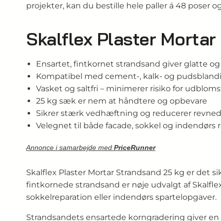
projekter, kan du bestille hele paller á 48 poser 
Skalflex Plaster Morta
Ensartet, fintkornet strandsand giver glatte og
Kompatibel med cement-, kalk- og pudsbland
Vasket og saltfri – minimerer risiko for udblom
25 kg sæk er nem at håndtere og opbevare
Sikrer stærk vedhæftning og reducerer revne
Velegnet til både facade, sokkel og indendørs 
Annonce i samarbejde med
PriceRunner
Skalflex Plaster Mortar Strandsand 25 kg er det s
fint­kornede strandsand er nøje udvalgt af Skalf
sokkelreparation eller indendørs spartelopgaver.
Strandsandets ensartede korngradering giver en t