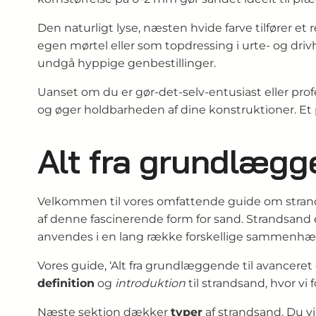
Den naturligt lyse, næsten hvide farve tilfører e
egen mørtel eller som topdressing i urte- og driv
undgå hyppige genbestillinger.
Uanset om du er gør-det-selv-entusiast eller pro
og øger holdbarheden af dine konstruktioner. Et på
Alt fra grundlægg
Velkommen til vores omfattende guide om strand
af denne fascinerende form for sand. Strandsand e
anvendes i en lang række forskellige sammenhæng
Vores guide, ‘Alt fra grundlæggende til avanceret 
definition
og
introduktion
til strandsand, hvor vi
Næste sektion dækker
typer
af strandsand. Du vi