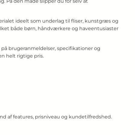
ng. På den måde slipper du for selv at
alet ideelt som underlag til fliser, kunstgræs og
vilket både børn, håndværkere og haveentusiaster
på brugeranmeldelser, specifikationer og
n helt rigtige pris.
d af features, prisniveau og kundetilfredshed.