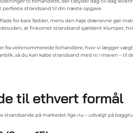
stninger til forhandlere, der tilbyder dag-til-dag leveri
perfekte strandsand til din næste opgave.
flade for bare fødder, mens den høje drænevne gør materi
er desuden, at finkornet strandsand sjældent klumper, h
 fra velrenommerede forhandlere, hvor vi lægger vægt 
overblik, så du kan købe strandsand med ro i maven – til de
 til ethvert formål
te strandsande på markedet lige nu – udvalgt på baggrun