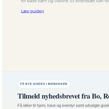
for både børn og voksne. Et strandsæt kan fo
Læs guiden
FÅ NYE GUIDES I INDBAKKEN
Tilmeld nyhedsbrevet fra Bo, R
Få idéer til hjem, have og eventyr samt udvalgte guid