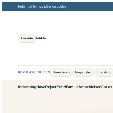
Spring
Følg med for nye idéer og guides
til
indhold
Forside
Artikler
Brændeovn
Regnmåler
Strandstol
POPULÆRE GUIDES
Indretning
Have
Rejser
Fritid
Familie
Anmeldelser
Om os