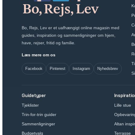
K
Pr
C
Bo, Rejs, Lev er et uafhængigt online magasin med
A
guides, inspiration og sammenligninger om hjem,
have, rejser, fritid og familie.
B
R
Læs mere om os
T
Facebook
Pinterest
Instagram
Nyhedsbrev
S
Guidetyper
Inspiratio
Tjeklister
Lille stue
Trin-for-trin guider
Opbevarin
Sammenligninger
Altan inspi
Budgetvalg
Terrasse