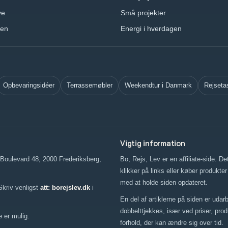
ve
Små projekter
ven
Energi i hverdagen
Opbevaringsidéer
Terrassemøbler
Weekendtur i Danmark
Rejseta
Vigtig information
Boulevard 48, 2000 Frederiksberg,
Bo, Rejs, Lev er en affiliate-side. D
klikker på links eller køber produkte
med at holde siden opdateret.
Skriv venligst
att: borejslev.dk
i
En del af artiklerne på siden er udarb
dobbelttjekkes, især ved priser, prod
 er mulig.
forhold, der kan ændre sig over tid.