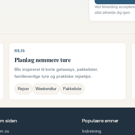
Ved tilmelding acceptere
altid afmelde dig igen.
REJS
Planlæg nemmere ture
Bliv inspireret til korte getaways, pakkelister,
familievenlige ture og praktiske rejsetips.
Rejser
Weekendtur
Pakkeliste
m siden
Populære emner
m os
Indretning