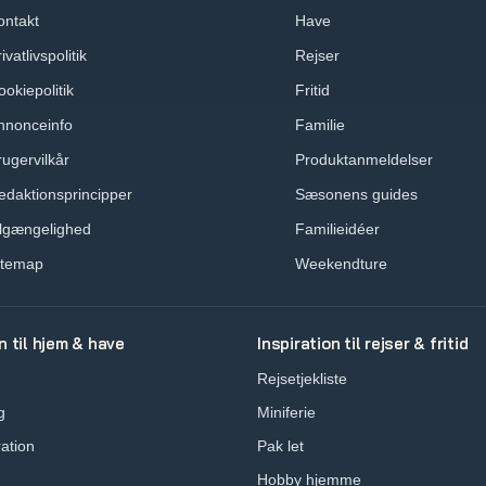
ontakt
Have
ivatlivspolitik
Rejser
ookiepolitik
Fritid
nnonceinfo
Familie
rugervilkår
Produktanmeldelser
edaktionsprincipper
Sæsonens guides
ilgængelighed
Familieidéer
itemap
Weekendture
n til hjem & have
Inspiration til rejser & fritid
Rejsetjekliste
g
Miniferie
ration
Pak let
Hobby hjemme