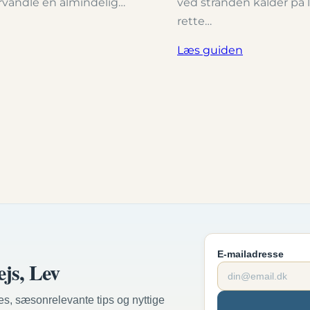
rvandle en almindelig…
ved stranden kalder på
rette…
Læs guiden
E-mailadresse
ejs, Lev
es, sæsonrelevante tips og nyttige