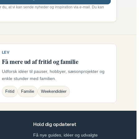
r du, at vi kan sende nyheder og inspiration via e-mail. Du kan
LEV
Få mere ud af fritid og familie
Udforsk idéer til pauser, hobbyer, sæsonprojekter og
enkle stunder med familien.
Fritid
Familie
Weekendidéer
Hold dig opdateret
Få nye guides, idéer og udvalgte