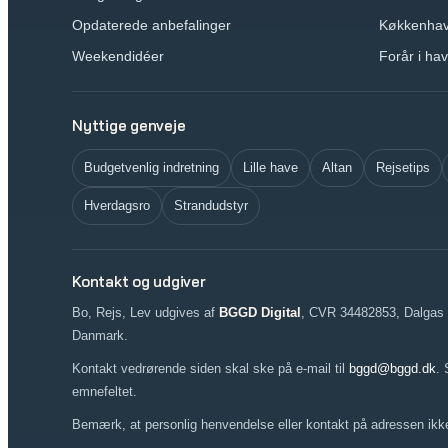
Opdaterede anbefalinger
Køkkenha
Weekendidéer
Forår i ha
Nyttige genveje
Budgetvenlig indretning
Lille have
Altan
Rejsetips
Hverdagsro
Strandudstyr
Kontakt og udgiver
Bo, Rejs, Lev udgives af
BGGD Digital
, CVR 34482853, Dalgas 
Danmark.
Kontakt vedrørende siden skal ske på e-mail til
bggd@bggd.dk
. 
emnefeltet.
Bemærk, at personlig henvendelse eller kontakt på adressen ikke